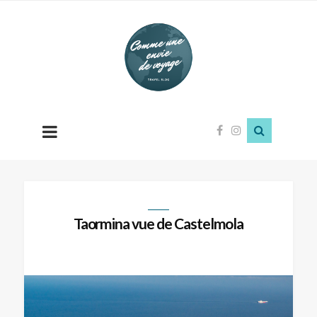
Comme
une
envie
de
voyage
Taormina vue de Castelmola