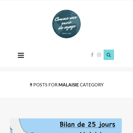
Comme
une
envie
de
voyage
9
POSTS FOR
MALAISIE
CATEGORY