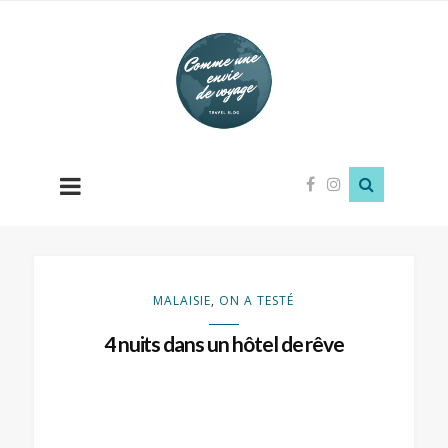
Comme
une
envie
de
voyage
MALAISIE
,
ON A TESTÉ
4 nuits dans un hôtel de rêve