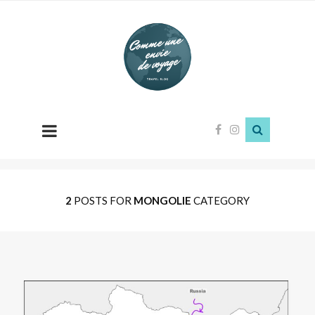
Comme
une
envie
de
voyage
2
POSTS FOR
MONGOLIE
CATEGORY