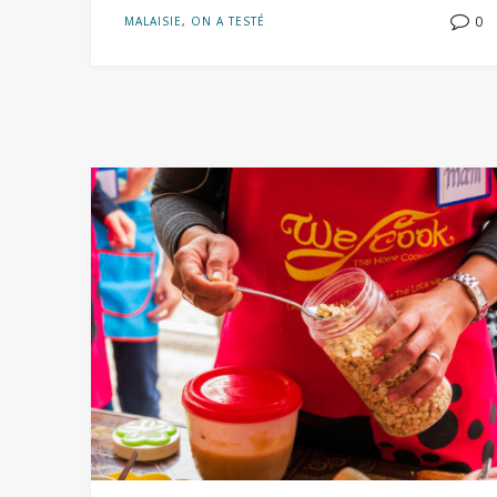
0
MALAISIE
,
ON A TESTÉ