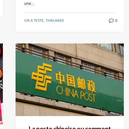
une…
0
ON A TESTÉ
,
THAÏLANDE
La poste chinoise ou comment