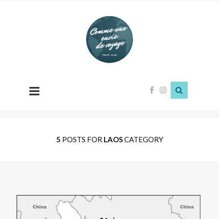
Comme
une
envie
de
voyage
5
POSTS FOR
LAOS
CATEGORY