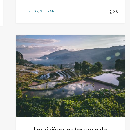
0
BEST OF
,
VIETNAM
Les rizières en terrasse de