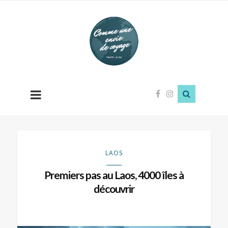
Comme
une
envie
de
voyage
LAOS
Premiers pas au Laos, 4000 îles à
découvrir