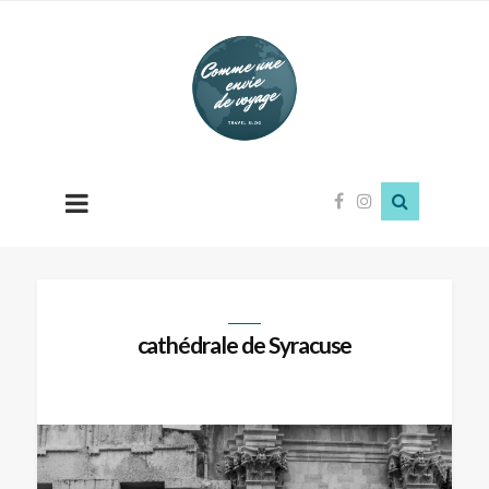
Comme
une
envie
de
voyage
cathédrale de Syracuse