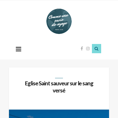
Comme
une
envie
de
voyage
Eglise Saint sauveur sur le sang
versé