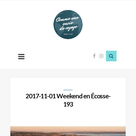
Comme
une
envie
de
voyage
2017-11-01 Weekend en Écosse-
193