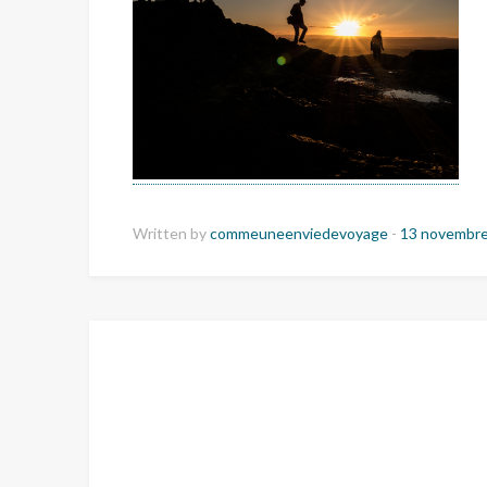
Written by
commeuneenviedevoyage
-
13 novembr