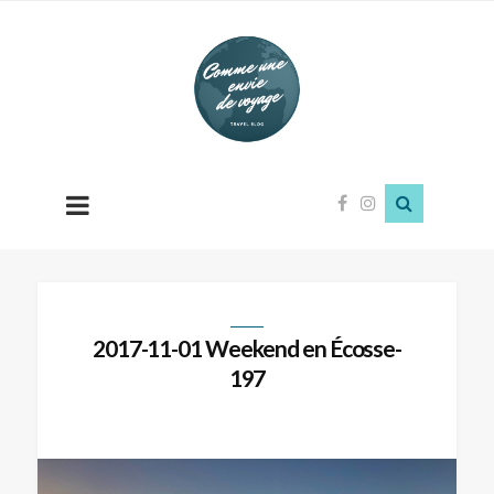
Comme
une
envie
de
voyage
2017-11-01 Weekend en Écosse-
197