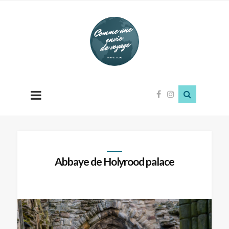
Comme
une
envie
de
voyage
Abbaye de Holyrood palace