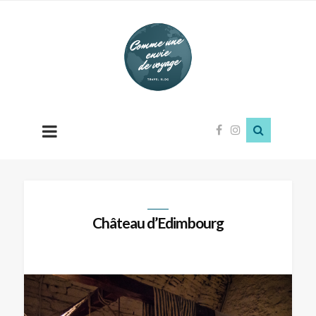
Comme
une
envie
de
voyage
Château d’Edimbourg