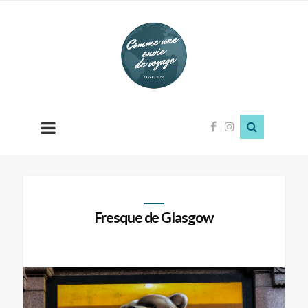
Comme
une
envie
de
voyage
Fresque de Glasgow