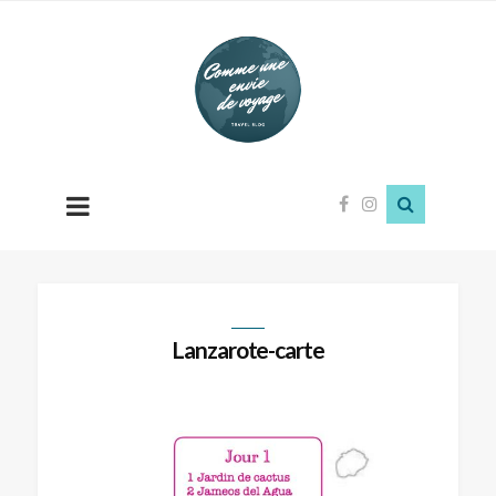
Comme
une
envie
de
voyage
Lanzarote-carte