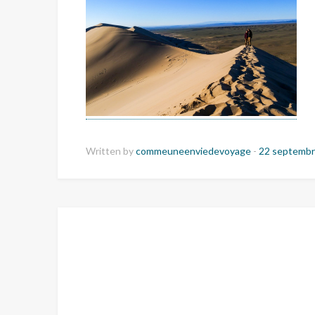
Written by
commeuneenviedevoyage
-
22 septembr