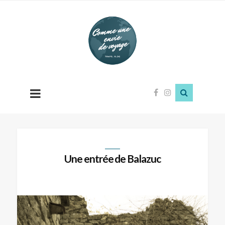
Comme
une
envie
de
voyage
Une entrée de Balazuc