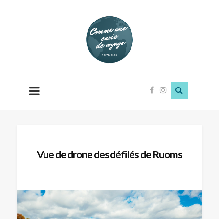
Comme
une
envie
de
voyage
Vue de drone des défilés de Ruoms