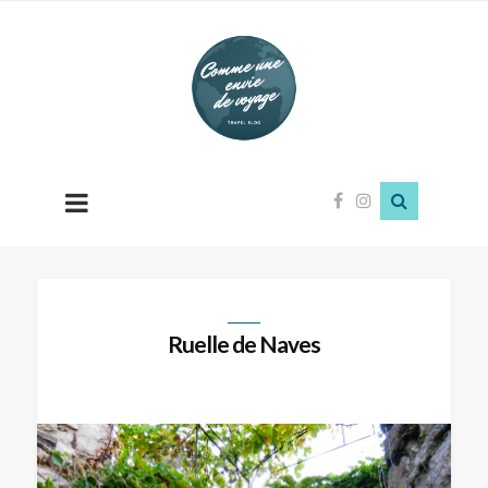
Comme
une
envie
de
voyage
Ruelle de Naves