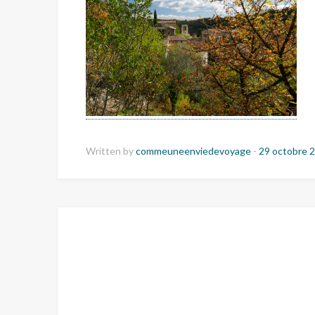
Written by
commeuneenviedevoyage
-
29 octobre 