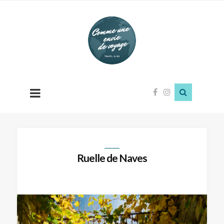
Comme
une
envie
de
voyage
Ruelle de Naves