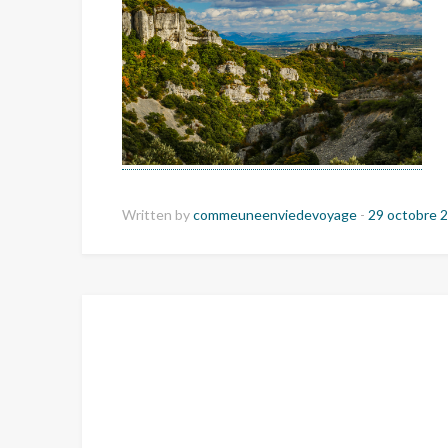
Written by
commeuneenviedevoyage
-
29 octobre 