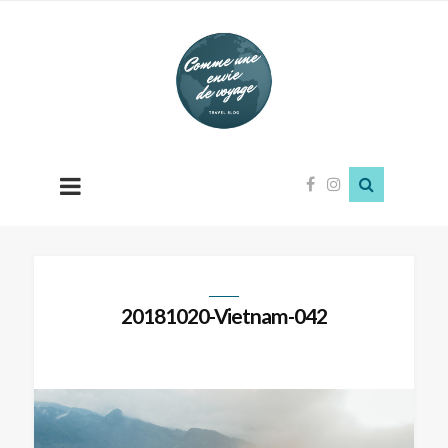
Comme
une
envie
de
voyage
20181020-Vietnam-042