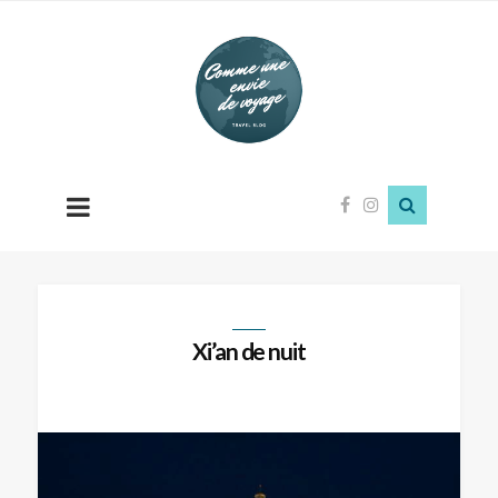
Comme
une
envie
de
voyage
Xi’an de nuit