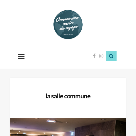
Comme
une
envie
de
voyage
la salle commune