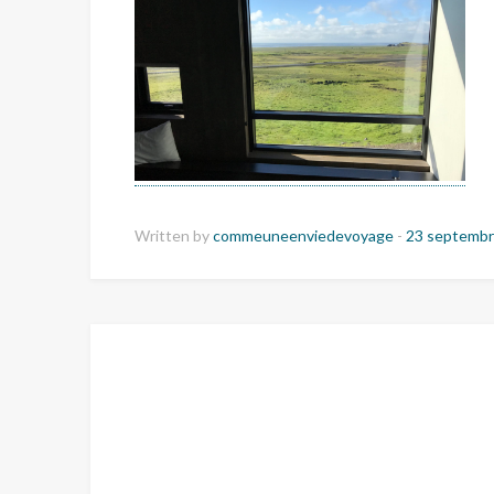
Written by
commeuneenviedevoyage
-
23 septembr