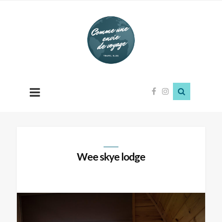
Comme
une
envie
de
voyage
Wee skye lodge