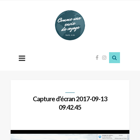
Comme
une
envie
de
voyage
Capture d’écran 2017-09-13
09.42.45