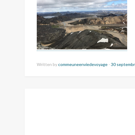
Written by
commeuneenviedevoyage
-
30 septembr