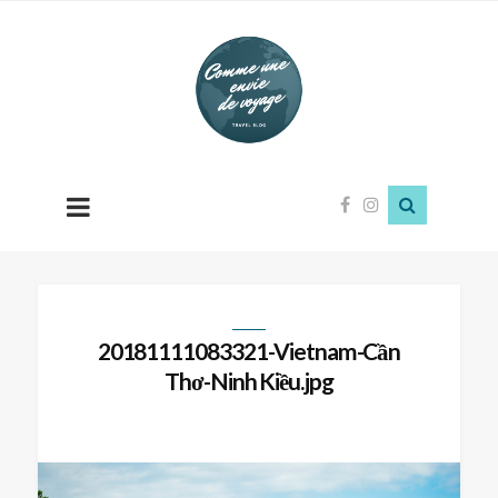
Comme
une
envie
de
voyage
20181111083321-Vietnam-Cần
Thơ-Ninh Kiều.jpg