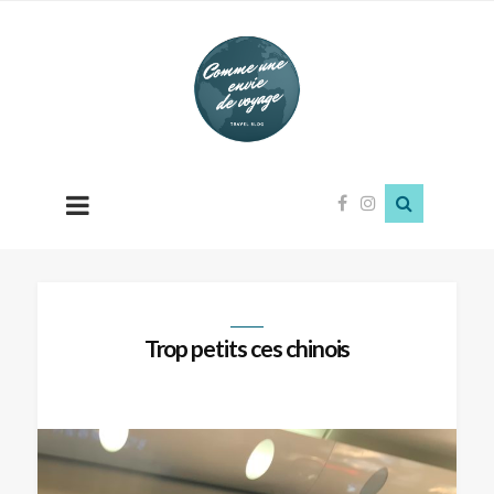
Comme
une
envie
de
voyage
Trop petits ces chinois