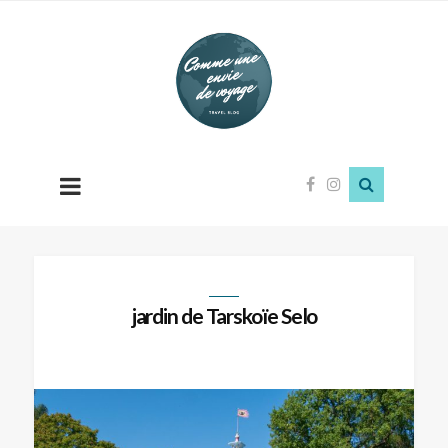
Comme
une
envie
de
voyage
jardin de Tarskoïe Selo