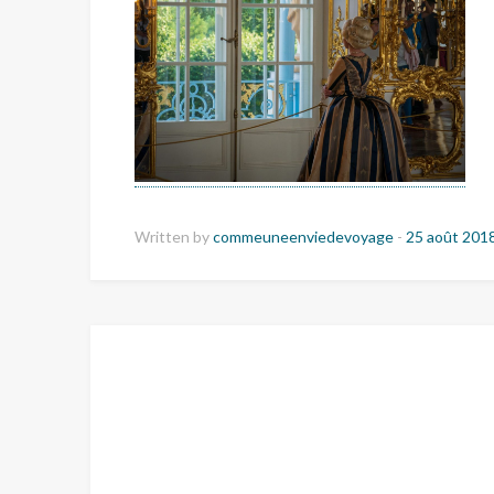
Written by
commeuneenviedevoyage
-
25 août 201