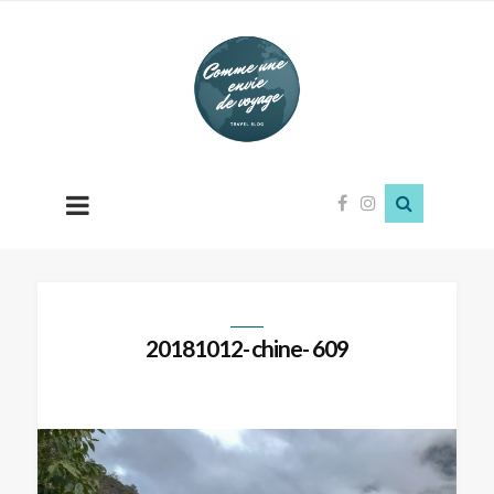
Comme
une
envie
de
voyage
20181012- chine- 609