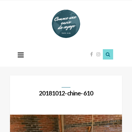
Comme
une
envie
de
voyage
20181012- chine- 610