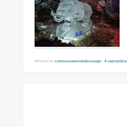
Written by
commeuneenviedevoyage
-
4 septembre