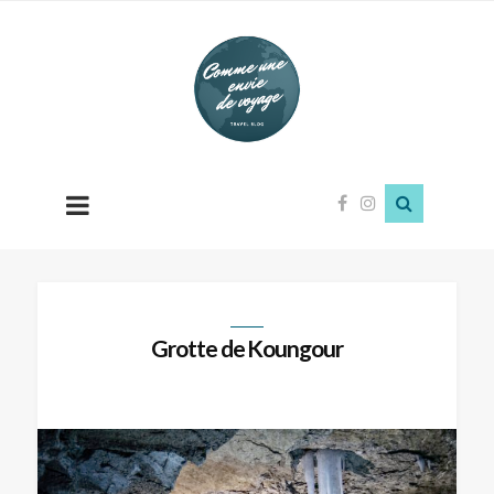
Comme
une
envie
de
voyage
Grotte de Koungour