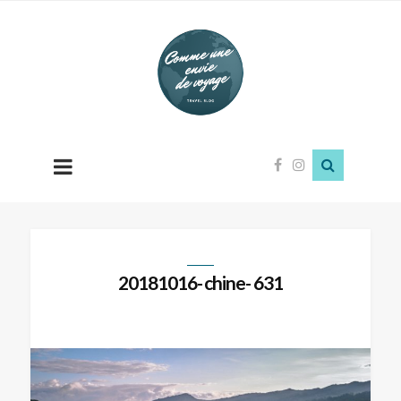
Comme
une
envie
de
voyage
20181016- chine- 631