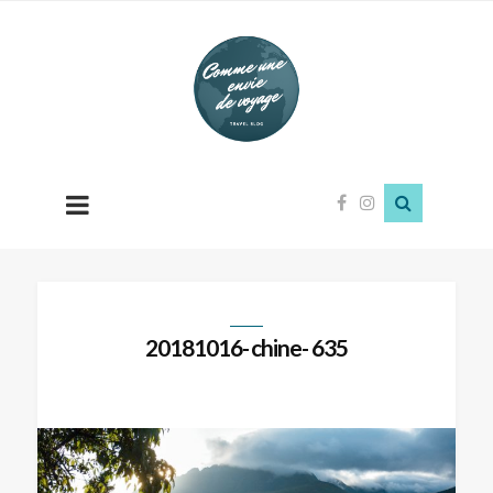
Comme
une
envie
de
voyage
20181016- chine- 635