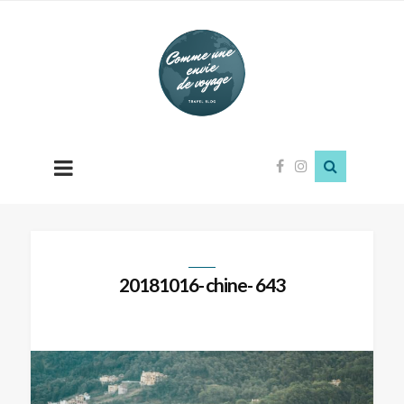
Comme
une
envie
de
voyage
20181016- chine- 643