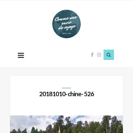
Comme
une
envie
de
voyage
20181010- chine- 526