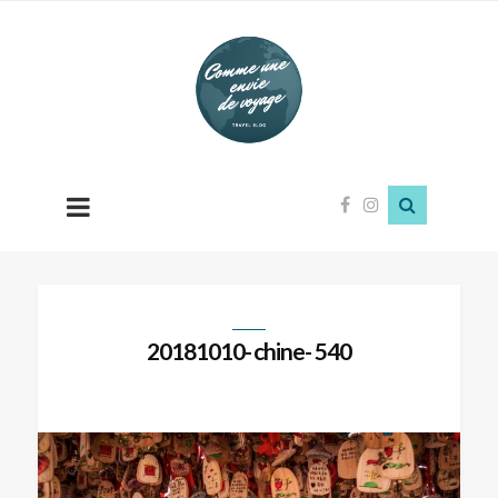
Comme
une
envie
de
voyage
20181010- chine- 540