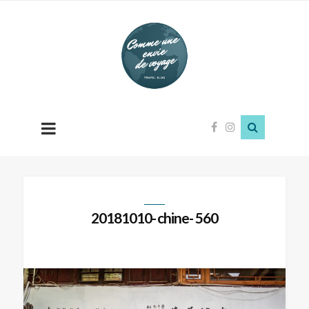
Comme
une
envie
de
voyage
20181010- chine- 560