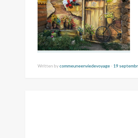
Written by
commeuneenviedevoyage
-
19 septembr