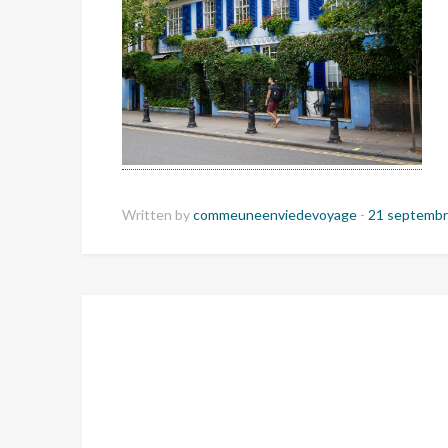
Written by
commeuneenviedevoyage
-
21 septembr