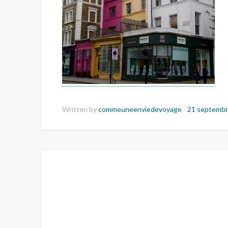
Written by
commeuneenviedevoyage
-
21 septembr