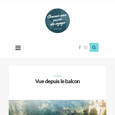
Comme
une
envie
de
voyage
Vue depuis le balcon