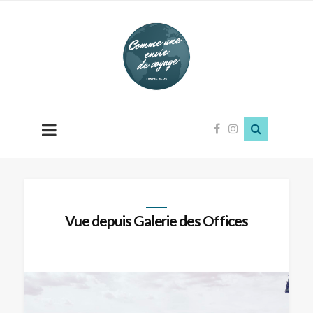
Comme
une
envie
de
voyage
Vue depuis Galerie des Offices